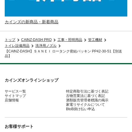
カインズの新商品・新着商品
トップ
CAINZ-DASH PRO
工事・照明用品
管工機材
トイレ設備用品
洗浄用ノズル
【CAINZ-DASH】ＳＡＮＥＩ ロータンク密結パッキン PP42-30-51【別送
品】
カインズオンラインショップ
サービス一覧
特定商取引法に基づく表記
サイトマップ
古物営業法に基づく表記
店舗情報
酒類販売管理者標識の掲示
家電リサイクルについて
BtoB掛け払い申込
お客様サポート