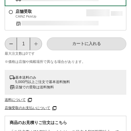
店舗受取
CAINZ PickUp
カートに入れる
最大注文数は
0
です
※価格は​店舗や​掲載場所で​異なる​場合が​あります。
基本送料のみ
5,000円以上ご注文で基本送料無料
店舗での受取は送料無料
送料について
店舗受取のお支払いについて
商品のお見積りご注文はこちら