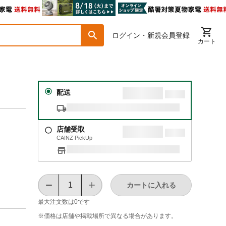
ログイン・新規会員登録
カート
配送
店舗受取
CAINZ PickUp
カートに入れる
最大注文数は
0
です
※価格は​店舗や​掲載場所で​異なる​場合が​あります。