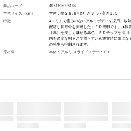
商品コード
4974105026134
本体サイズ（cm）
本体：幅２８.８×奥行き３.５×高さ１.５
特徴
●スリムで歪みのないアルミボディを採用、放
配慮し長寿命を実現したＬＥＤ照明です。 ●観
【赤】を美しく魅せる赤色ＬＥＤチップを採用
内を適度な明るさで照らすため観賞時に気にな
の発生も抑制されます。
原材料
本体：アルミ スライドステー：ＰＣ
生産国
中国
ルーメン
141lm
電源コード
1.5m