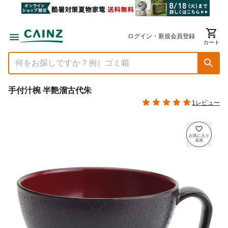
ログイン・新規会員登録
カート
手付汁椀 半艶溜古代朱
1レビュー