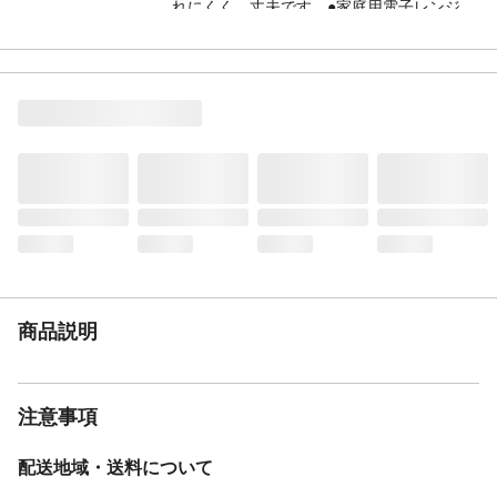
れにくく、丈夫です。●家庭用電子レンジ、
家庭用食洗器対応。
生産国
日本
材質・素材
PET・ABS樹脂、ウレタン塗装
耐熱／耐冷温度
140/-20
（℃）
電子レンジ対応
◯
食洗機対応
◯
食洗器対応可否
◯
塗装の種類
ウレタン塗装
商品説明
注意事項
配送地域・送料について