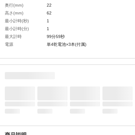
奥行(mm)
22
高さ(mm)
62
最小計時(秒)
1
最小計時(分)
1
最大計時
99分59秒
電源
単4乾電池×3本(付属)
電源(V)
単4乾電池×3本(付属)
幅(mm)
120
生産国
中国
重さ
130.000G
材質1
ABS樹脂
商品説明