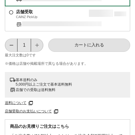
店舗受取
CAINZ PickUp
カートに入れる
最大注文数は
0
です
※価格は​店舗や​掲載場所で​異なる​場合が​あります。
基本送料のみ
5,000円以上ご注文で基本送料無料
店舗での受取は送料無料
送料について
店舗受取のお支払いについて
商品のお見積りご注文はこちら