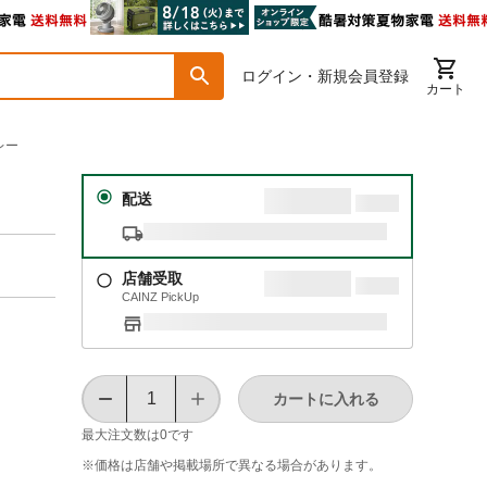
ログイン・新規会員登録
カート
レー
配送
店舗受取
CAINZ PickUp
カートに入れる
最大注文数は
0
です
※価格は​店舗や​掲載場所で​異なる​場合が​あります。