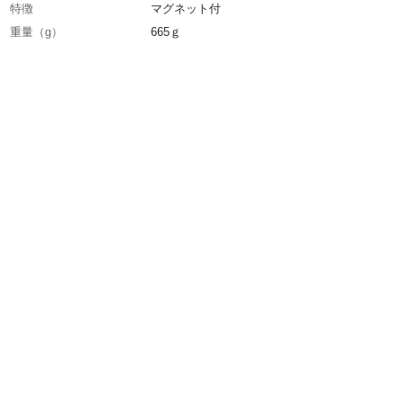
特徴
マグネット付
重量（g）
665ｇ
容量
450ml ３連結
生産国
中国