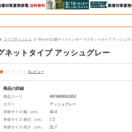
ソープディッシュ
浮かせる3連ディスペンサー マグネットタイプ アッシュグ
グネットタイプ アッシュグレー
3レビュー
商品の詳細
商品コード
4974908501852
カラー
アッシュグレー
本体サイズ-幅（cm）
16.4
本体サイズ-奥行（cm）
7.2
本体サイズ-高さ（cm）
21.7