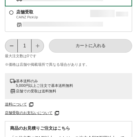
店舗受取
CAINZ PickUp
カートに入れる
最大注文数は
0
です
※価格は​店舗や​掲載場所で​異なる​場合が​あります。
基本送料のみ
5,000円以上ご注文で基本送料無料
店舗での受取は送料無料
送料について
店舗受取のお支払いについて
商品のお見積りご注文はこちら