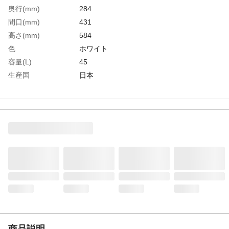
奥行(mm)
284
間口(mm)
431
高さ(mm)
584
色
ホワイト
容量(L)
45
生産国
日本
重さ
1.908KG
材質1
本体：ポリプロピレン
商品説明