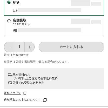
配送
店舗受取
CAINZ PickUp
カートに入れる
最大注文数は
0
です
※価格は​店舗や​掲載場所で​異なる​場合が​あります。
基本送料のみ
5,000円以上ご注文で基本送料無料
店舗での受取は送料無料
送料について
店舗受取のお支払いについて