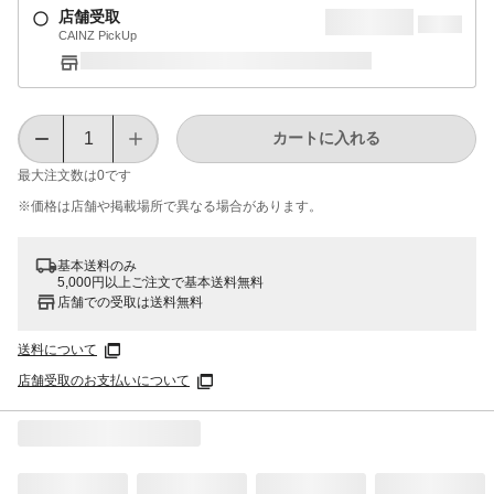
店舗受取
CAINZ PickUp
カートに入れる
最大注文数は
0
です
※価格は​店舗や​掲載場所で​異なる​場合が​あります。
基本送料のみ
5,000円以上ご注文で基本送料無料
店舗での受取は送料無料
送料について
店舗受取のお支払いについて