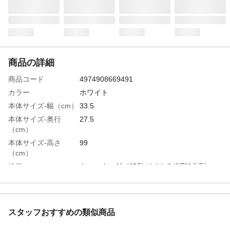
商品の詳細
商品コード
4974908669491
カラー
ホワイト
本体サイズ-幅（cm）
33.5
本体サイズ-奥行
27.5
（cm）
本体サイズ-高さ
99
（cm）
特徴
キャスター付で移動ができる縦型3分別
用途
キッチン用分別容器
使用上の注意
火のそばに置かないでください
容量
上・中段12.5L+下段18L
スタッフおすすめの類似商品
材質・素材
本体：PP、キャスター：PP/PA