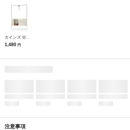
耐熱／耐冷温度
耐熱110℃ 耐冷‐20℃
（℃）
生産国
日本
重量
4598ｇ
カインズ 分別できるゴミ袋スタンド
1,480
円
注意事項