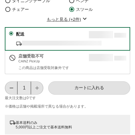
ダイニングテーブル
ベンチ
チェアー
スツール
もっと見る (+2件)
配送
店舗受取不可
CAINZ PickUp
この商品は店舗受取対象外です
カートに入れる
最大注文数は
0
です
※価格は​店舗や​掲載場所で​異なる​場合が​あります。
基本送料のみ
5,000円以上ご注文で基本送料無料