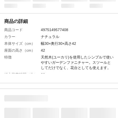
商品の詳細
商品コード
4975149577408
カラー
ナチュラル
本体サイズ（cm）
幅30×奥行30×高さ42
座面の高さ（cm）
42
特徴
天然木(ユーカリ)を使用したシンプルで使い
やすいガーデンファニチャー。スツールと
してだけでなく、花台としても使えます。
組立目安時間（分）
20
組立人数（人）
2-4
必要工具
六角レンチ(付属)
付属品／セット内容
付属品/六角レンチ
材質・素材
天然木
座面耐荷重
100kg(この値は実測値であり、保証値では
ありません。)