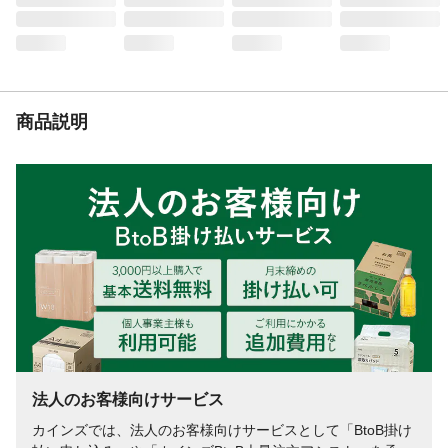
使用上の注意
●天然木を使用しているため、木目や色調、
接ぎ目に個体差があります。●長くお使いい
ただくために、素材の特性へのご理解と、
定期的なお手入れをお願いいたします。
生産国
ベトナム
商品説明
重量
約2.3kg
法人のお客様向けサービス
カインズでは、法人のお客様向けサービスとして「BtoB掛け