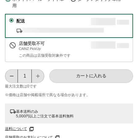
用
配送
店舗受取不可
CAINZ PickUp
この商品は店舗受取対象外です
カートに入れる
最大注文数は
0
です
※価格は​店舗や​掲載場所で​異なる​場合が​あります。
基本送料のみ
5,000円以上ご注文で基本送料無料
送料について
店舗受取のお支払いについて