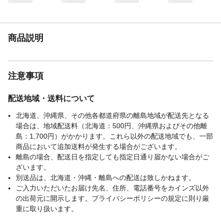
水をかけて砂や泥汚れを洗い流して下さ
い。よく振り水を含ませたスポンジに適量
とり、よく泡立てて部分ごとに洗って下さ
い。洗車後、直ぐに泡が完全になくなるま
商品説明
で水で充分に洗い流して下さい。最後に水
滴を拭き上げて下さい。
使用上の注意
用途以外には使用しないで下さい。本品は
注意事項
研磨剤です、磨きすぎに注意して下さい。
炎天下や施工面が熱い時の使用や、液をつ
配送地域・送料について
けたままの放置は絶対にしないで下さい。
風の強い日、ホコリの多い場所では使用し
北海道、沖縄県、その他各都道府県の離島地域が配送先となる
ないで下さい。ボディー以外には使用しな
場合は、地域配送料（北海道：500円、沖縄県およびその他離
いで下さい。
島：1,700円）がかかります。これら以外の配送地域でも、一部
生産国
台湾
商品において追加送料が発生する場合がございます。
重量
850g
離島の場合、配送日を指定しても指定日通り届かない場合がご
塗装塗色
ライトメタリック車用
ざいます。
別送品は、北海道・沖縄・離島への配送は致しかねます。
ご入力いただいたお届け先名、住所、電話番号をカインズ以外
の出荷元に開示します。プライバシーポリシーの規定に則り厳
重に取り扱います。