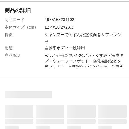
商品の詳細
商品コード
4975163231102
本体サイズ（cm）
12.4×10.2×23.3
特徴
シャンプーでくすんだ塗装面をリフレッシ
ュ
用途
自動車ボディー洗浄用
商品説明
●ボディーに付いた水アカ・くすみ・洗車キ
ズ・ウォータースポット・劣化被膜などを
落とします。●超微粒子パウダーが、洗車キ
ズを消します。●豊富な泡がボディー表面の
汚れを包み込んで落とし、ダブルの効果で
塗装面をスッキリ仕上げます。
付属品／セット内容
スポンジ
内容量
750ml
入数
1
商品仕様
ワックスやコーティング施工前の下地処理
に最適。
使用方法
ボディーが冷えている事を確認し、全体に