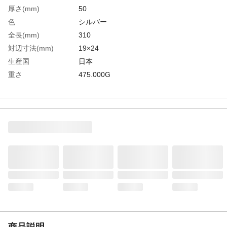
厚さ(mm)
50
色
シルバー
全長(mm)
310
対辺寸法(mm)
19×24
生産国
日本
重さ
475.000G
材質1
本体：S55C／ソケット：クロムバナジウム
鋼
材質2
表面処理：塗装
商品説明