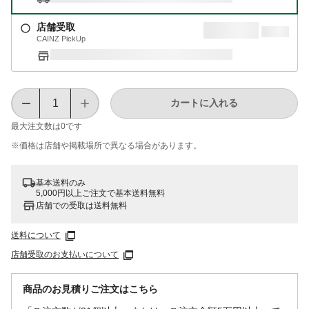
店舗受取
CAINZ PickUp
カートに入れる
最大注文数は
0
です
※価格は​店舗や​掲載場所で​異なる​場合が​あります。
基本送料のみ
5,000円以上ご注文で基本送料無料
店舗での受取は送料無料
送料について
店舗受取のお支払いについて
商品のお見積りご注文はこちら