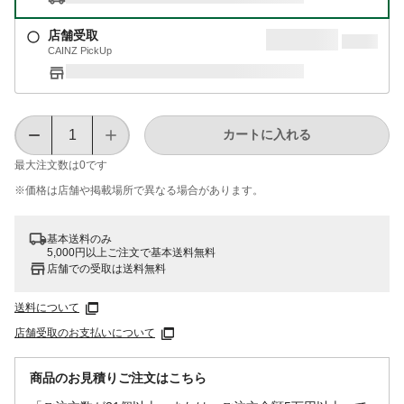
店舗受取
CAINZ PickUp
カートに入れる
最大注文数は
0
です
※価格は​店舗や​掲載場所で​異なる​場合が​あります。
基本送料のみ
5,000円以上ご注文で基本送料無料
店舗での受取は送料無料
送料について
店舗受取のお支払いについて
商品のお見積りご注文はこちら