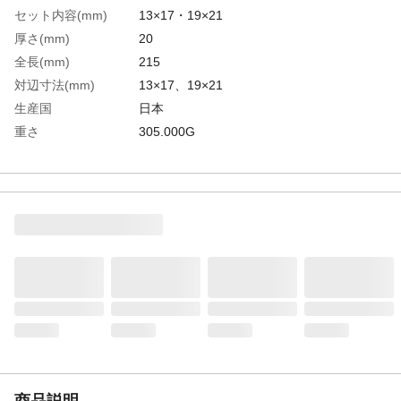
セット内容(mm)
13×17・19×21
厚さ(mm)
20
全長(mm)
215
対辺寸法(mm)
13×17、19×21
生産国
日本
重さ
305.000G
材質1
ステンレス(SUS420J2)/クロムバナジウム鋼
商品説明