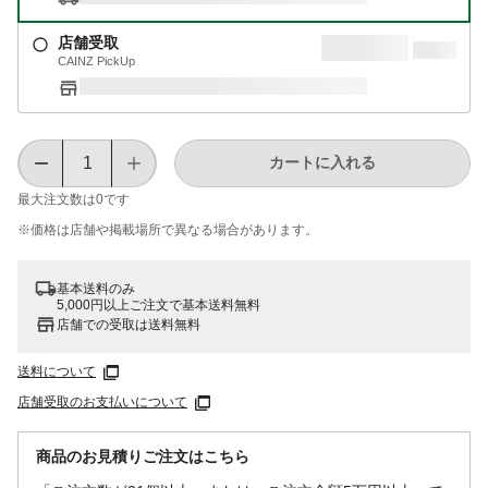
店舗受取
CAINZ PickUp
カートに入れる
最大注文数は
0
です
※価格は​店舗や​掲載場所で​異なる​場合が​あります。
基本送料のみ
5,000円以上ご注文で基本送料無料
店舗での受取は送料無料
送料について
店舗受取のお支払いについて
商品のお見積りご注文はこちら