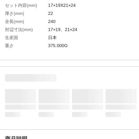
セット内容(mm)
17×19X21×24
厚さ(mm)
22
全長(mm)
240
対辺寸法(mm)
17×19、21×24
生産国
日本
重さ
375.000G
材質1
ステンレス(SUS420J2)/クロムバナジウム鋼
商品説明