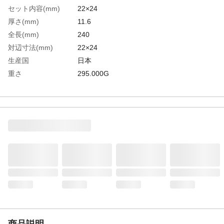
セット内容(mm)
22×24
厚さ(mm)
11.6
全長(mm)
240
対辺寸法(mm)
22×24
生産国
日本
重さ
295.000G
材質1
ステンレス(SUS420J2)/クロムバナジウム鋼
商品説明