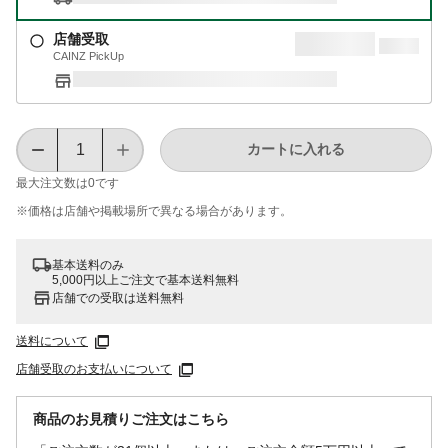
店舗受取
CAINZ PickUp
カートに入れる
最大注文数は
0
です
※価格は​店舗や​掲載場所で​異なる​場合が​あります。
基本送料のみ
5,000円以上ご注文で基本送料無料
店舗での受取は送料無料
送料について
店舗受取のお支払いについて
商品のお見積りご注文はこちら