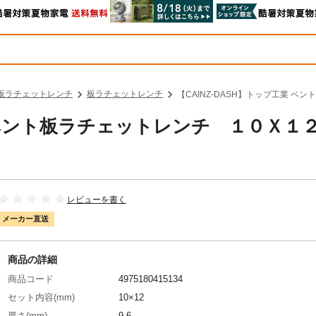
板ラチェットレンチ
板ラチェットレンチ
【CAINZ-DASH】トップ工業 ベ
業 ベント板ラチェットレンチ １０Ｘ１
レビューを書く
メーカー直送
商品の詳細
商品コード
4975180415134
セット内容(mm)
10×12
厚さ(mm)
9.6