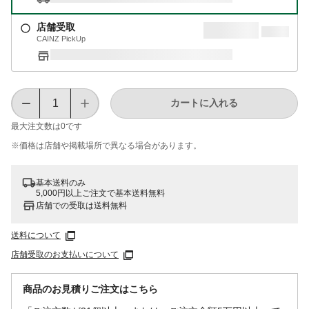
店舗受取
CAINZ PickUp
カートに入れる
最大注文数は
0
です
※価格は​店舗や​掲載場所で​異なる​場合が​あります。
基本送料のみ
5,000円以上ご注文で基本送料無料
店舗での受取は送料無料
送料について
店舗受取のお支払いについて
商品のお見積りご注文はこちら