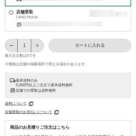
店舗受取
CAINZ PickUp
カートに入れる
最大注文数は
0
です
※価格は​店舗や​掲載場所で​異なる​場合が​あります。
基本送料のみ
5,000円以上ご注文で基本送料無料
店舗での受取は送料無料
送料について
店舗受取のお支払いについて
商品のお見積りご注文はこちら