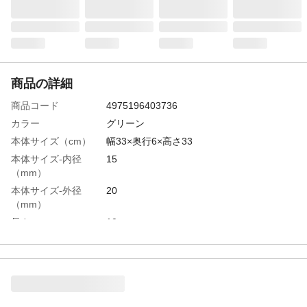
商品の詳細
商品コード
4975196403736
カラー
グリーン
本体サイズ（cm）
幅33×奥行6×高さ33
本体サイズ-内径
15
（mm）
本体サイズ-外径
20
（mm）
長さ
10m
特徴
寒くても硬くなりにくくしなやか
用途
屋外一般散水用
使用上の注意
●ノズル等、圧力のかかる用途に使用しない
でください。ホースが破裂する場合があり
ます。