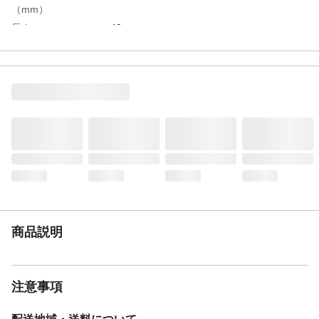
（mm）
長さ
40m
特徴
豊富なサイズバリエーションと折れ、つぶ
れに強く、吸引用途にも最適。
用途
一般配管、耐油用
使用上の注意
商品規格及び適合、安全にご使用いただく
ための注意事項については、トヨックスホ
ームページをご確認下さい。
商品仕様
薬品、油、水、粉、エアー
材質・素材
軟質塩化ビニール、硬鋼線
使用圧力範囲
-0.1～0.8MPa
使用温度範囲
-5～60℃
重量
4.4kg
商品説明
注意事項