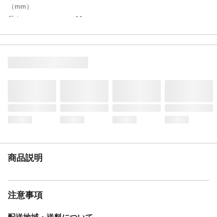
（mm）
長さ
20m
特徴
豊富なサイズバリエーションと折れ、つぶ
れに強く、吸引用途にも最適。
用途
一般配管、耐油用
使用上の注意
商品規格及び適合、安全にご使用いただく
ための注意事項については、トヨックスホ
ームページをご確認下さい。
商品仕様
薬品、油、水、粉、エアー
材質・素材
軟質塩化ビニール、硬鋼線
使用圧力範囲
-0.1～0.4MPa
使用温度範囲
-5～60℃
重量
8.4kg
商品説明
注意事項