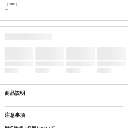
（mm）
長さ
40m
特徴
豊富なサイズバリエーションと折れ、つぶ
れに強く、吸引用途にも最適。
用途
一般配管、耐油用
使用上の注意
商品規格及び適合、安全にご使用いただく
ための注意事項については、トヨックスホ
ームページをご確認下さい。
商品仕様
薬品、油、水、粉、エアー
材質・素材
軟質塩化ビニール、硬鋼線
使用圧力範囲
-0.1～0.4MPa
使用温度範囲
-5～60℃
重量
16.8kg
商品説明
注意事項