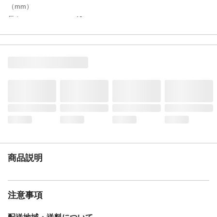
（mm）
長さ
40m
特徴
食品、飲料、油脂食品に最適(非フタル酸系
可塑剤使用)
用途
耐熱、食品、耐油用
使用上の注意
商品規格及び適合、安全にご使用いただく
ための注意事項については、トヨックスホ
ームページをご確認下さい。
商品仕様
耐熱、食品、油
材質・素材
軟質塩化ビニール、ポリエステル糸
使用圧力範囲
0～0.8MPa
使用温度範囲
-5～70℃
重量
10.8kg
商品説明
注意事項