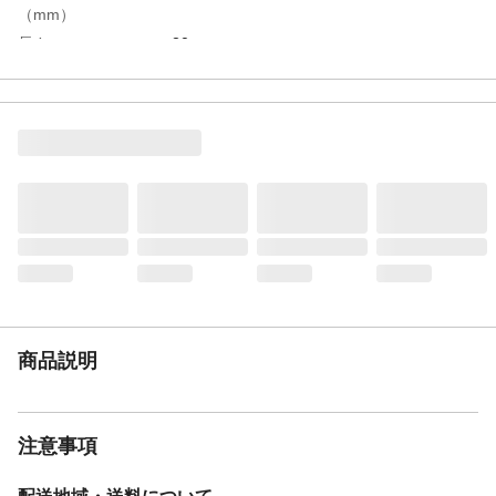
（mm）
長さ
20m
特徴
食品、飲料、油脂食品に最適(非フタル酸系
可塑剤使用)
用途
耐熱、食品、耐油用
使用上の注意
商品規格及び適合、安全にご使用いただく
ための注意事項については、トヨックスホ
ームページをご確認下さい。
商品仕様
耐熱、食品、油
材質・素材
軟質塩化ビニール、ポリエステル糸
使用圧力範囲
0～0.3MPa
使用温度範囲
-5～70℃
重量
27kg
商品説明
注意事項