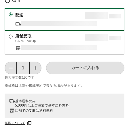
30ｍ
配送
店舗受取
CAINZ PickUp
カートに入れる
最大注文数は
0
です
※価格は​店舗や​掲載場所で​異なる​場合が​あります。
基本送料のみ
5,000円以上ご注文で基本送料無料
店舗での受取は送料無料
送料について