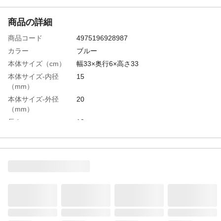
商品の詳細
商品コード
4975196928987
カラー
ブルー
本体サイズ（cm）
幅33×奥行6×高さ33
本体サイズ-内径
15
（mm）
本体サイズ-外径
20
（mm）
長さ
10m
特徴
柔らかくねじれに強いから使い易い
用途
屋外一般散水用
使用上の注意
●飲用使用不適●ご使用後は「蛇口にて止
水」を。●全自動洗濯機への使用禁止。
商品仕様
耐圧、耐寒、防藻
材質・素材
軟質塩化ビニール、ポリエステル糸
使用圧力範囲
0～0.7MPa