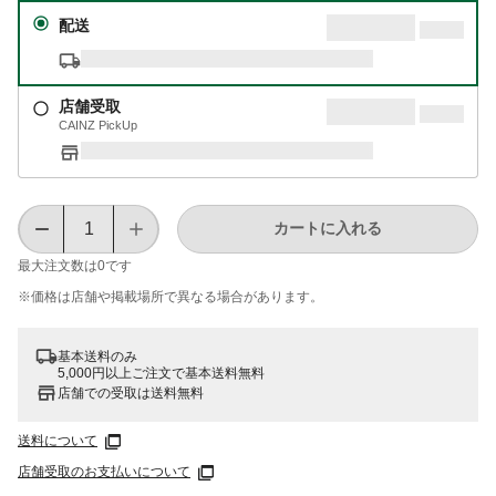
配送
店舗受取
CAINZ PickUp
カートに入れる
最大注文数は
0
です
※価格は​店舗や​掲載場所で​異なる​場合が​あります。
基本送料のみ
5,000円以上ご注文で基本送料無料
店舗での受取は送料無料
送料について
店舗受取のお支払いについて