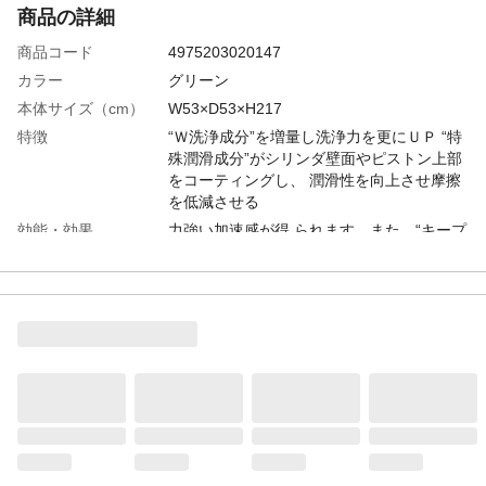
商品の詳細
商品コード
4975203020147
カラー
グリーン
本体サイズ（cm）
W53×D53×H217
特徴
“Ｗ洗浄成分”を増量し洗浄力を更にＵＰ “特
殊潤滑成分”がシリンダ壁面やピストン上部
をコーティングし、 潤滑性を向上させ摩擦
を低減させる
効能・効果
力強い加速感が得 られます。また、“キープ
クリーン効果”により汚れの再付着も防 止し
ます。
使用方法
給油口に注入
内容量
246g
種類
添加剤
危険等級
危険等級3
生産国
日本
販売者
シュアラスター株式会社
重量
246g