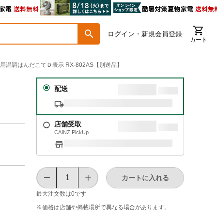
ログイン・新規会員登録
カート
ー用温調はんだこてＤ表示 RX-802AS【別送品】
配送
店舗受取
CAINZ PickUp
カートに入れる
最大注文数は
0
です
※価格は​店舗や​掲載場所で​異なる​場合が​あります。