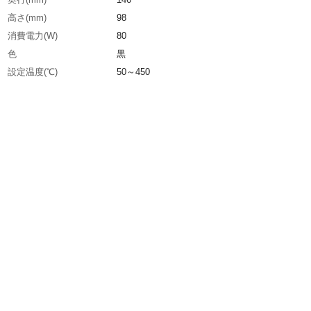
高さ(mm)
98
消費電力(W)
80
色
黒
設定温度(℃)
50～450
絶縁抵抗
100MΩ以上
定格電圧(V)
100
電源(V)
AC100
電源コード長さ(m)
1.2(アースピンプラグ付3芯コード)
付属コテ先
なし
幅(mm)
115
コテ部コード長さ(m)
1.2
鉛フリーはんだ対応
〇
適合コテ部
RX-72GAS
生産国
日本
重さ
1.800KG