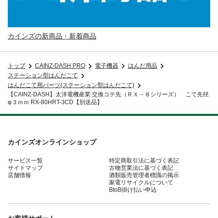
カインズの新商品・新着商品
トップ
CAINZ-DASH PRO
電子機器
はんだ用品
ステーション型はんだこて
はんだこて用パーツ(ステーション型はんだこて)
【CAINZ-DASH】太洋電機産業 交換コテ先（ＲＸ－８シリーズ） こて先径
φ３ｍｍ RX-80HRT-3CD【別送品】
カインズオンラインショップ
サービス一覧
特定商取引法に基づく表記
サイトマップ
古物営業法に基づく表記
店舗情報
酒類販売管理者標識の掲示
家電リサイクルについて
BtoB掛け払い申込