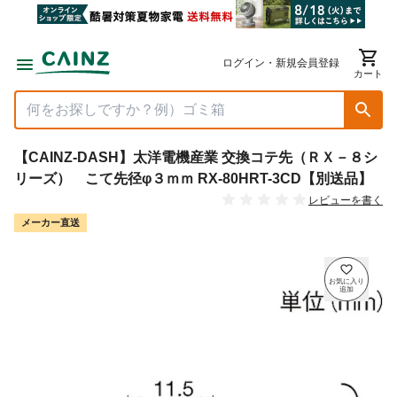
ログイン・新規会員登録
カート
【CAINZ-DASH】太洋電機産業 交換コテ先（ＲＸ－８シ
リーズ） こて先径φ３ｍｍ RX-80HRT-3CD【別送品】
レビューを書く
メーカー直送