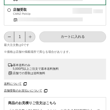
店舗受取
CAINZ PickUp
カートに入れる
最大注文数は
0
です
※価格は​店舗や​掲載場所で​異なる​場合が​あります。
基本送料のみ
5,000円以上ご注文で基本送料無料
店舗での受取は送料無料
送料について
店舗受取のお支払いについて
商品のお見積りご注文はこちら