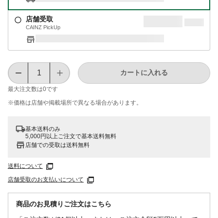
店舗受取
CAINZ PickUp
カートに入れる
最大注文数は
0
です
※価格は​店舗や​掲載場所で​異なる​場合が​あります。
基本送料のみ
5,000円以上ご注文で基本送料無料
店舗での受取は送料無料
送料について
店舗受取のお支払いについて
商品のお見積りご注文はこちら