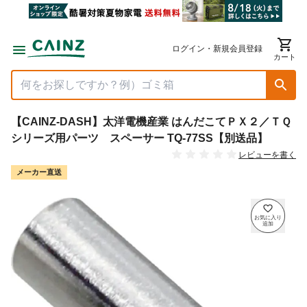
ログイン・新規会員登録
カート
【CAINZ-DASH】太洋電機産業 はんだこてＰＸ２／ＴＱ
シリーズ用パーツ スペーサー TQ-77SS【別送品】
レビューを書く
メーカー直送