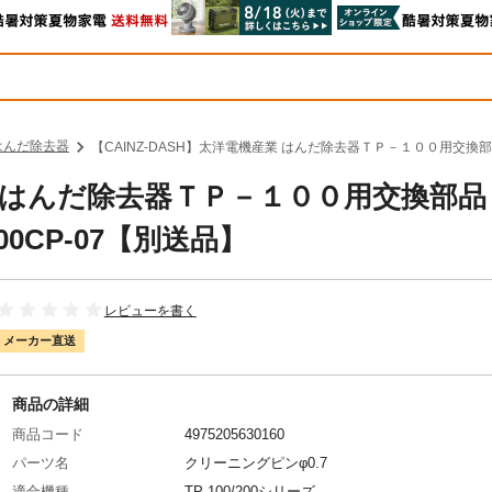
はんだ除去器
【CAINZ-DASH】太洋電機産業 はんだ除去器ＴＰ－１００用交換部品
産業 はんだ除去器ＴＰ－１００用交換部
0CP-07【別送品】
レビューを書く
メーカー直送
商品の詳細
商品コード
4975205630160
パーツ名
クリーニングピンφ0.7
適合機種
TP-100/200シリーズ