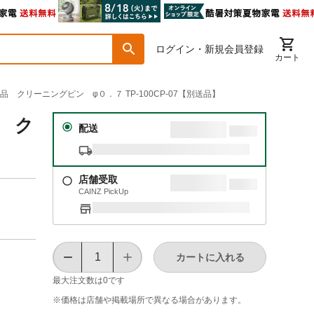
ログイン・新規会員登録
カート
 クリーニングピン φ０．７ TP-100CP-07【別送品】
品 ク
配送
店舗受取
CAINZ PickUp
カートに入れる
最大注文数は
0
です
※価格は​店舗や​掲載場所で​異なる​場合が​あります。