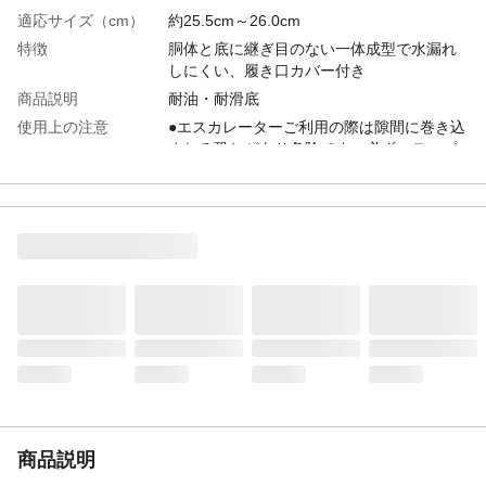
適応サイズ（cm）
約25.5cm～26.0cm
特徴
胴体と底に継ぎ目のない一体成型で水漏れ
しにくい、履き口カバー付き
商品説明
耐油・耐滑底
使用上の注意
●エスカレーターご利用の際は隙間に巻き込
まれる恐れがあり危険です。必ずステップ
の中央、黄色い線の枠内にお乗りくださ
い。●本製品は、使用頻度、使用状況、保管
状況により経時劣化が生じます。長時間放
置された製品は諸条件により品質の劣化が
生じることがあります。
材質
●本体/PVC ●カバー部/PVC ●インソール/
ポリエステル＋EVA
生産国
中国
靴幅
約11cm
重量
約1280g
片足重量
約640g
商品説明