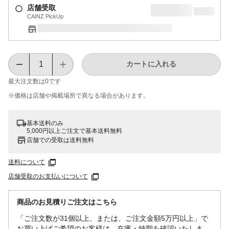
店舗受取
CAINZ PickUp
カートに入れる
最大注文数は
0
です
※価格は​店舗や​掲載場所で​異なる​場合が​あります。
基本送料のみ
5,000円以上ご注文で基本送料無料
店舗での受取は送料無料
送料について
店舗受取のお支払いについて
商品のお見積りご注文はこちら
「ご注文数が31個以上、または、ご注文金額5万円以上」で
お買い上げご希望のお客様は、在庫・納期を確認いたしま