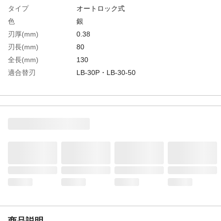
タイプ
オートロック式
色
銀
刃厚(mm)
0.38
刃長(mm)
80
全長(mm)
130
適合替刃
LB-30P・LB-30-50
生産国
中国
重さ
15.000G
材質1
本体：ステンレス
材質2
刃：炭素工具鋼(SK120)
商品説明