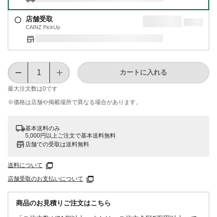
店舗受取
CAINZ PickUp
カートに入れる
最大注文数は
0
です
※価格は​店舗や​掲載場所で​異なる​場合が​あります。
基本送料のみ
5,000円以上ご注文で基本送料無料
店舗での受取は送料無料
送料について
店舗受取のお支払いについて
商品のお見積りご注文はこちら