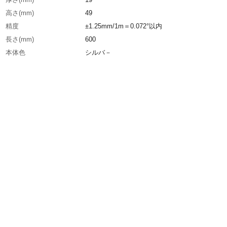
高さ(mm)
49
精度
±1.25mm/1m＝0.072°以内
長さ(mm)
600
本体色
シルバ－
生産国
日本
重さ
325.000G
材質1
本体:アルミ
材質2
気泡管:アクリル