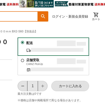
ログイン・新規会員登録
カート
０ｍｍ BX2-S60【別送品】
００
配送
店舗受取
CAINZ PickUp
カートに入れる
最大注文数は
0
です
※価格は​店舗や​掲載場所で​異なる​場合が​あります。