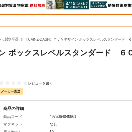
ルミ製水平器
【CAINZ-DASH】ＴＪＭデザイン ボックスレベルスタンダード ６０
ザイン ボックスレベルスタンダード ６
レビューを書く
メーカー直送
商品の詳細
商品コード
4975364040961
マグネット
なし
厚さ(mm)
19