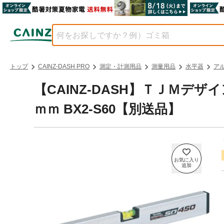
トップ
CAINZ-DASH PRO
測定・計測用品
測量用品
水平器
ア
【CAINZ-DASH】ＴＪＭデ
ｍｍ BX2-S60【別送品】