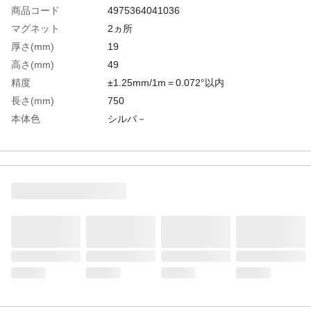
商品コード
4975364041036
マグネット
2ヵ所
厚さ(mm)
19
高さ(mm)
49
精度
±1.25mm/1m＝0.072°以内
長さ(mm)
750
本体色
シルバ－
生産国
日本
重さ
490.000G
材質1
本体:アルミ
材質2
気泡管:アクリル