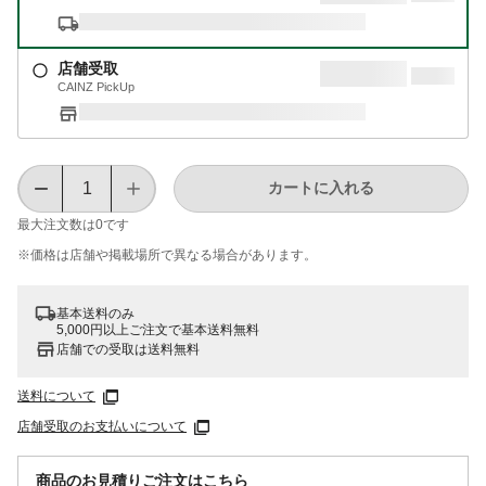
店舗受取
CAINZ PickUp
カートに入れる
最大注文数は
0
です
※価格は​店舗や​掲載場所で​異なる​場合が​あります。
基本送料のみ
5,000円以上ご注文で基本送料無料
店舗での受取は送料無料
送料について
店舗受取のお支払いについて
商品のお見積りご注文はこちら