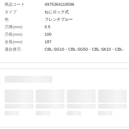
商品コード
4975364110596
タイプ
ねじロック式
色
フレンチブルー
刃厚(mm)
0.5
刃長(mm)
100
全長(mm)
187
適合替刃
CBL-SG10・CBL-SG50・CBL-SK10・CBL-
SK50・CB-50D
生産国
中国
重さ
100.000G
材質1
本体：ABS樹脂
材質2
刃：炭素工具鋼(SK120)