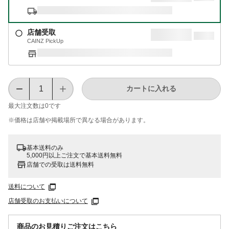
店舗受取
CAINZ PickUp
カートに入れる
最大注文数は
0
です
※価格は​店舗や​掲載場所で​異なる​場合が​あります。
基本送料のみ
5,000円以上ご注文で基本送料無料
店舗での受取は送料無料
送料について
店舗受取のお支払いについて
商品のお見積りご注文はこちら