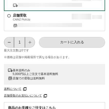
店舗受取
CAINZ PickUp
カートに入れる
最大注文数は
0
です
※価格は​店舗や​掲載場所で​異なる​場合が​あります。
基本送料のみ
5,000円以上ご注文で基本送料無料
店舗での受取は送料無料
送料について
店舗受取のお支払いについて
商品のお見積りご注文はこちら