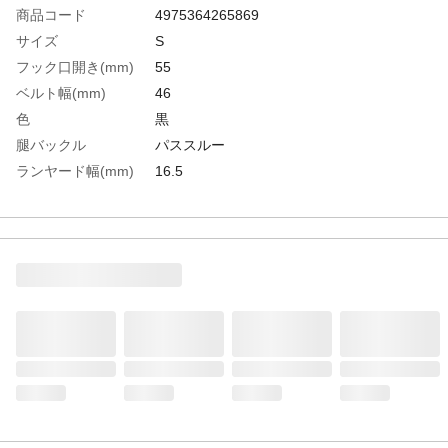
商品コード
4975364265869
サイズ
S
フック口開き(mm)
55
ベルト幅(mm)
46
色
黒
腿バックル
パススルー
ランヤード幅(mm)
16.5
最大使用可能質量(kg)
100
ランヤード長さ(mm)
1500
生産国
日本
重さ
2.640KG
材質1
ベルト：ポリエステル
材質2
バックル：スチール
材質3
ロープ：ポリエステル＋ベクトラン
材質4
フック：スチール