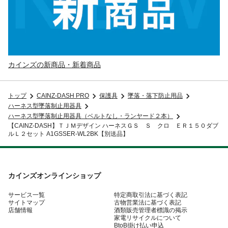
カインズの新商品・新着商品
トップ
CAINZ-DASH PRO
保護具
墜落・落下防止用品
ハーネス型墜落制止用器具
ハーネス型墜落制止用器具（ベルトなし・ランヤード２本）
【CAINZ-DASH】ＴＪＭデザイン ハーネスＧＳ Ｓ クロ ＥＲ１５０ダブ
ルＬ２セット A1GSSER-WL2BK【別送品】
カインズオンラインショップ
サービス一覧
特定商取引法に基づく表記
サイトマップ
古物営業法に基づく表記
店舗情報
酒類販売管理者標識の掲示
家電リサイクルについて
BtoB掛け払い申込