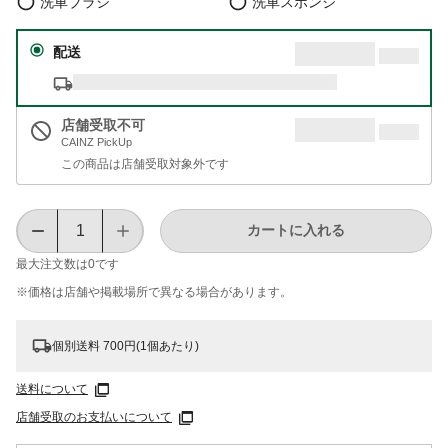
洗車ブラシ
洗車スポンジ
配送
店舗受取不可
CAINZ PickUp
この商品は店舗受取対象外です
カートに入れる
最大注文数は
0
です
※価格は​店舗や​掲載場所で​異なる​場合が​あります。
個別送料 700円(1個あたり)
送料について
店舗受取のお支払いについて