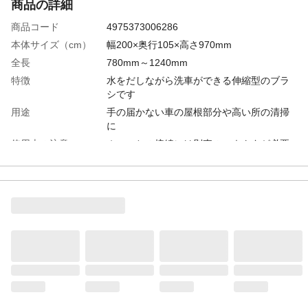
商品の詳細
商品コード
4975373006286
本体サイズ（cm）
幅200×奥行105×高さ970mm
全長
780mm～1240mm
特徴
水をだしながら洗車ができる伸縮型のブラ
シです
用途
手の届かない車の屋根部分や高い所の清掃
に
使用上の注意
ホースとの接続には別売のコネクタが必要
です。
材質・素材
主要部:ポリエチレン(PE)、PET樹脂、鋼
原産国
日本
使用流体
真水
重量
605g
適合蛇口
適合コネクタ:タカギ製コネクタ全種類