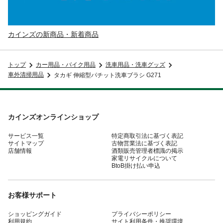
カインズの新商品・新着商品
トップ
カー用品・バイク用品
洗車用品・洗車グッズ
車外清掃用品
タカギ 伸縮型パチット洗車ブラシ G271
カインズオンラインショップ
サービス一覧
特定商取引法に基づく表記
サイトマップ
古物営業法に基づく表記
店舗情報
酒類販売管理者標識の掲示
家電リサイクルについて
BtoB掛け払い申込
お客様サポート
ショッピングガイド
プライバシーポリシー
利用規約
サイト利用条件・推奨環境