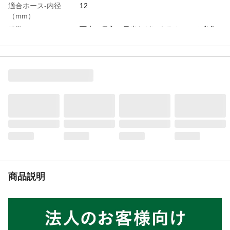
適合ホース-内径
12
（mm）
特徴
雨水の侵入、日光などによるホースの劣化
を低減するBOXタイプのホースリールで
す。
用途
花、木などの水やり、洗車、清掃
付属品／セット内容
蛇口接続用コネクター、蛇口接続ホース、
散水ノズル
商品仕様
巻き取りや左右方向への引き出しがスムー
ズなホースガイド搭載。
材質・素材
ポリプロピレン、ポリアセタール、ABS樹
脂、ステンレス、塩化ビニル樹脂、NBR、
EPMD
耐水圧
0.7MPa
ノズルパターン
5水形（キリ、ストレート、ストップ、ジョ
商品説明
ロ、シャワー）
使用温度範囲
適用温度5℃～35℃
重量
5.1kg
適合蛇口
横水栓、万能ホーム水栓（蛇口外径14mm