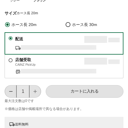
グレー
ブラウン
サイズ
ホース長 20m
ホース長 20m
ホース長 30m
配送
店舗受取
CAINZ PickUp
カートに入れる
最大注文数は
0
です
※価格は​店舗や​掲載場所で​異なる​場合が​あります。
送料無料