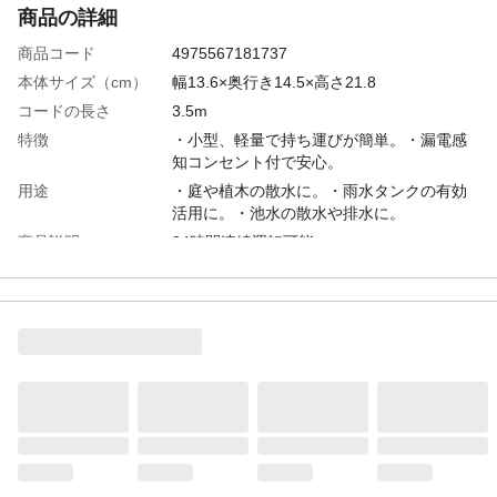
商品の詳細
商品コード
4975567181737
本体サイズ（cm）
幅13.6×奥行き14.5×高さ21.8
コードの長さ
3.5m
特徴
・小型、軽量で持ち運びが簡単。・漏電感
知コンセント付で安心。
用途
・庭や植木の散水に。・雨水タンクの有効
活用に。・池水の散水や排水に。
商品説明
24時間連続運転可能
周波数
50/60Hz
商品仕様
・最低吸込水位:20mm ・最低起動水
位:40mm
電圧
単相100V
付属品／セット内容
ホースカップリングナット、ホースカップ
リング用パッキン、ホースカップリング用
竹の子（15mm)、ホースカップリング用竹
の子(25mm)、ホースバンド(15mm)、ホー
スバンド(25mm)、取扱説明書
エンジン／モーター
乾式水中電動機