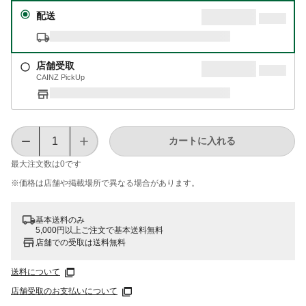
配送
店舗受取
CAINZ PickUp
カートに入れる
最大注文数は
0
です
※価格は​店舗や​掲載場所で​異なる​場合が​あります。
基本送料のみ
5,000円以上ご注文で基本送料無料
店舗での受取は送料無料
送料について
店舗受取のお支払いについて