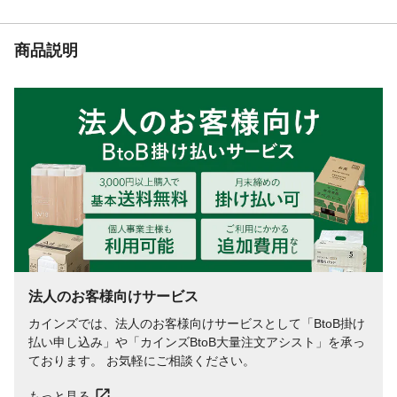
形式
バッテリー容量
出力:100W
商品説明
最大吐出量
70L/min
使用燃料
始動電流:4.2A/4.0A
重量
3.4kg
消耗品の名称・品番
ケーシングパッキン、ナイブケーシングパ
ッキン、羽根車、メカニカルシール、ベア
リング
全揚程
2.0m
吐出し量
70L/min
法人のお客様向けサービス
カインズでは、法人のお客様向けサービスとして「BtoB掛け
払い申し込み」や「カインズBtoB大量注文アシスト」を承っ
ております。 お気軽にご相談ください。
もっと見る