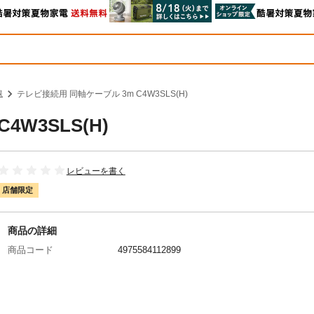
線
テレビ接続用 同軸ケーブル 3m C4W3SLS(H)
W3SLS(H)
レビューを書く
店舗限定
商品の詳細
商品コード
4975584112899