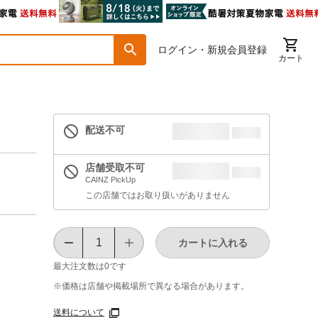
ログイン・新規会員登録
カート
配送不可
店舗受取不可
CAINZ PickUp
この店舗ではお取り扱いがありません
カートに入れる
最大注文数は
0
です
※価格は​店舗や​掲載場所で​異なる​場合が​あります。
送料について