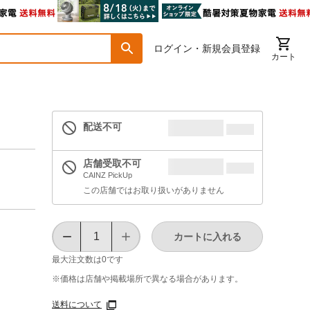
ログイン・新規会員登録
カート
配送不可
店舗受取不可
CAINZ PickUp
この店舗ではお取り扱いがありません
カートに入れる
最大注文数は
0
です
※価格は​店舗や​掲載場所で​異なる​場合が​あります。
送料について