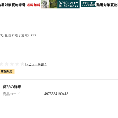
3分配器 (1端子通電) D3S
レビューを書く
店舗限定
商品の詳細
商品コード
4975584199418