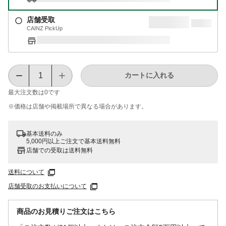
店舗受取
CAINZ PickUp
カートに入れる
最大注文数は
0
です
※価格は​店舗や​掲載場所で​異なる​場合が​あります。
基本送料のみ
5,000円以上ご注文で基本送料無料
店舗での受取は送料無料
送料について
店舗受取のお支払いについて
商品のお見積りご注文はこちら