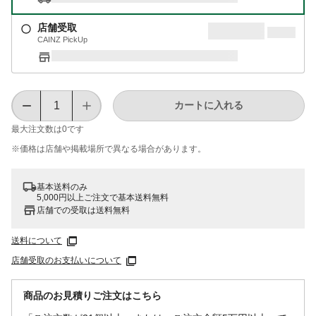
店舗受取
CAINZ PickUp
カートに入れる
最大注文数は
0
です
※価格は​店舗や​掲載場所で​異なる​場合が​あります。
基本送料のみ
5,000円以上ご注文で基本送料無料
店舗での受取は送料無料
送料について
店舗受取のお支払いについて
商品のお見積りご注文はこちら