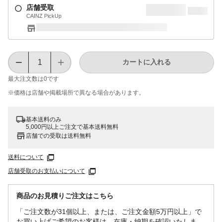
店舗受取
CAINZ PickUp
カートに入れる
最大注文数は
0
です
※価格は​店舗や​掲載場所で​異なる​場合が​あります。
基本送料のみ
5,000円以上ご注文で基本送料無料
店舗での受取は送料無料
送料について
店舗受取のお支払いについて
商品のお見積りご注文はこちら
「ご注文数が31個以上、または、ご注文金額5万円以上」で
お買い上げご希望のお客様は、在庫・納期を確認いたしま