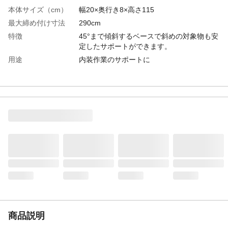
本体サイズ（cm）
幅20×奥行き8×高さ115
最大締め付け寸法
290cm
特徴
45°まで傾斜するベースで斜めの対象物も安
定したサポートができます。
用途
内装作業のサポートに
生産国
中国
商品仕様
●最大伸長(cm):90(伸縮部)、85(シャフト)
材質
本体:スチール
耐荷重
196N
重量
2120g
適合範囲
115～290cm
商品説明