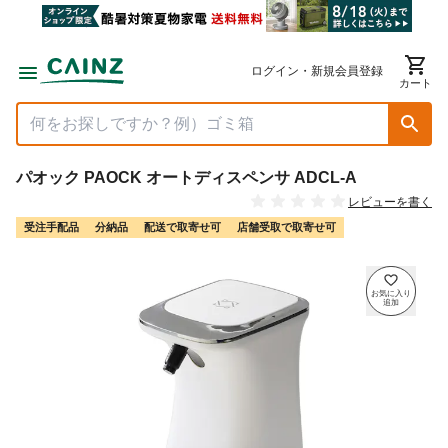
ログイン・新規会員登録
カート
パオック PAOCK オートディスペンサ ADCL-A
レビューを書く
受注手配品
分納品
配送で取寄せ可
店舗受取で取寄せ可