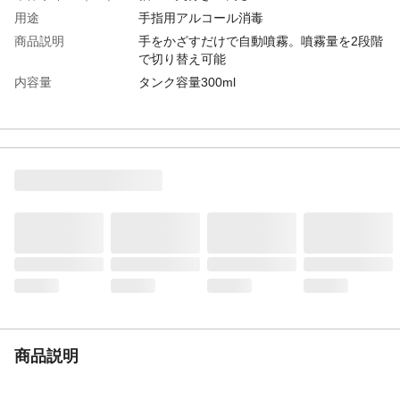
用途
手指用アルコール消毒
商品説明
手をかざすだけで自動噴霧。噴霧量を2段階
で切り替え可能
内容量
タンク容量300ml
入数
1
生産国
中国
重量
245g
商品説明