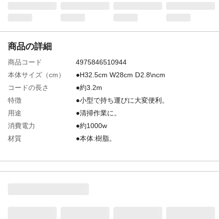
商品の詳細
商品コード
4975846510944
本体サイズ（cm）
●H32.5cm W28cm Ⅾ2.8\ncm
コードの長さ
●約3.2m
特徴
●小型で持ち運びに大変便利。
用途
●清掃作業に。
消費電力
●約1000w
材質
●本体:樹脂。
電圧
●AC100V
付属品／セット内容
●フレキシブルホース1ヶ●延長パイプ1ヶ●
フロアノズル1ヶ●コンビネーションノズル1
ヶ●紙パック。
生産国
●中国
吸込仕事率
●約140w