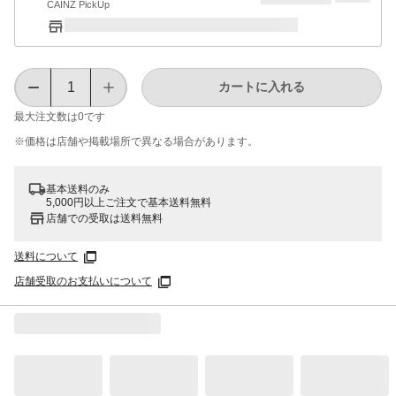
CAINZ PickUp
カートに入れる
最大注文数は
0
です
※価格は​店舗や​掲載場所で​異なる​場合が​あります。
基本送料のみ
5,000円以上ご注文で基本送料無料
店舗での受取は送料無料
送料について
店舗受取のお支払いについて