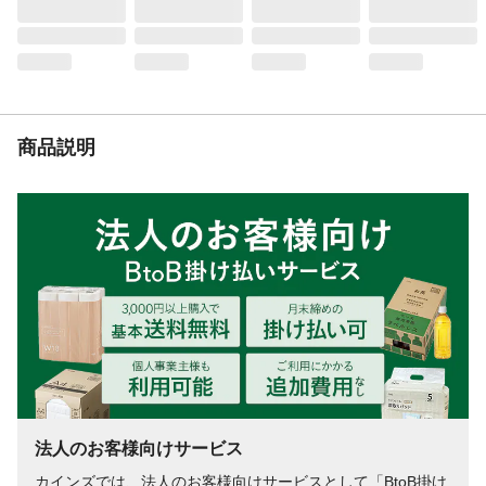
集じん容量（mL）
●乾式:約5.8Ｌ/湿式：約5.5Ｌ
重量
●2.8kg
騒音値
●約85dＢ
連続使用時間
●定格時間：30分
商品説明
法人のお客様向けサービス
カインズでは、法人のお客様向けサービスとして「BtoB掛け