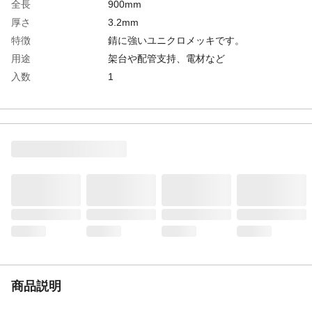
全長
900mm
厚さ
3.2mm
特徴
錆に強いユニクロメッキです。
用途
架台や配管支持、電材など
入数
1
材質
スチール製
生産国
日本
重量
850g
商品説明