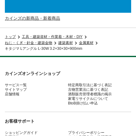
カインズの新商品・新着商品
トップ
工具・建築資材・作業着・木材・DIY
ねじ・くぎ・針金・建築金物
建築素材
金属素材
キタジマ Lアングル L-30W 3.2×30×30×900mm
カインズオンラインショップ
サービス一覧
特定商取引法に基づく表記
サイトマップ
古物営業法に基づく表記
店舗情報
酒類販売管理者標識の掲示
家電リサイクルについて
BtoB掛け払い申込
お客様サポート
ショッピングガイド
プライバシーポリシー