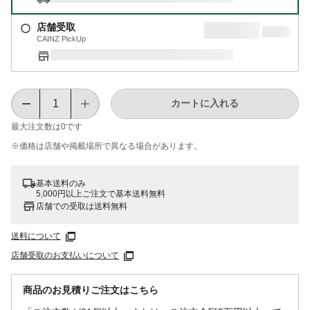
店舗受取
CAINZ PickUp
カートに入れる
最大注文数は
0
です
※価格は​店舗や​掲載場所で​異なる​場合が​あります。
基本送料のみ
5,000円以上ご注文で基本送料無料
店舗での受取は送料無料
送料について
店舗受取のお支払いについて
商品のお見積りご注文はこちら