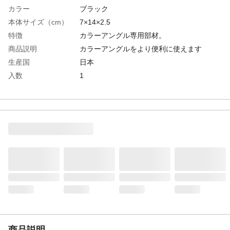
カラー
ブラック
本体サイズ（cm）
7×14×2.5
特徴
カラーアングル専用部材。
商品説明
カラーアングルをより便利に使えます
生産国
日本
入数
1
材質
スチール製
耐荷重
15kg
重量
143g
商品説明