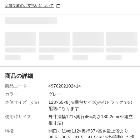
店舗受取のお支払いについて
商品の詳細
商品コード
4976202102414
カラー
グレー
本体サイズ（cm）
123×55×8(※梱包サイズ)※4tトラックでの
配送になります
使用時サイズ
外寸法幅121×奥行46×高さ180.2cm(※組立
後寸法)
特徴
開口寸法/幅112×奥行37×高さ最上段より
38.5、36.5、41.5、41.5cm(※均等割した場