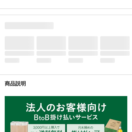
合)
用途
多目的整理棚として便利に使えます
入数
1
商品仕様
グリーン購入法適応商品です。
材質
スチール製
耐荷重
1段150kg(但し天板は除く)
棚板枚数
5
必要工具
スパナ10mm(簡易スパナ付属)
生産国
日本
重量
28.7kg(完成時)
段位置変更間隔
5cm
商品説明