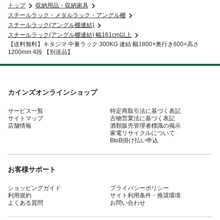
トップ
収納用品・収納家具
スチールラック・メタルラック・アングル棚
スチールラック(アングル棚連結)
スチールラック(アングル棚連結) 幅161cm以上
【送料無料】キタジマ 中量ラック 300KG 連結 幅1800×奥行き600×高さ
1200mm 4段 【別送品】
カインズオンラインショップ
サービス一覧
特定商取引法に基づく表記
サイトマップ
古物営業法に基づく表記
店舗情報
酒類販売管理者標識の掲示
家電リサイクルについて
BtoB掛け払い申込
お客様サポート
ショッピングガイド
プライバシーポリシー
利用規約
サイト利用条件・推奨環境
よくある質問
お問い合わせ