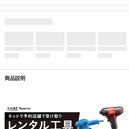
組立目安時間（分）
45
入数
1
商品仕様
グリーン購入法適応商品です。
材質
スチール製
耐荷重
1段300kg
棚板枚数
4
必要工具
ゴムハンマー
生産国
日本
重量
70kg
段位置変更間隔
5cm
商品説明