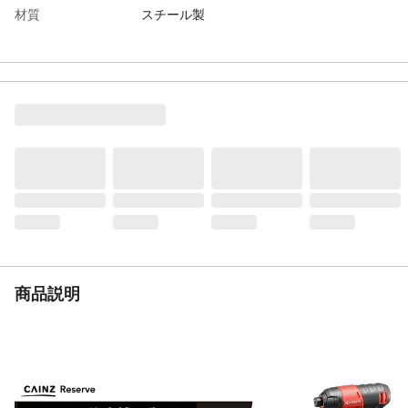
材質
スチール製
耐荷重
棚板1枚当り:MAX200kg(平均静止荷重)
棚板枚数
1
必要工具
スパナ
生産国
日本
重量
23.05kg
商品説明