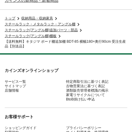
カインズの新商品・新着商品
トップ
収納用品・収納家具
スチールラック・メタルラック・アングル棚
スチールラック(アングル棚)追加パーツ・部品
スチールラック(アングル棚)棚板
【送料無料】キタジマ ボード棚追加棚 BDT-85 横幅180×奥行90cm 受注生産
品【別送品】
カインズオンラインショップ
サービス一覧
特定商取引法に基づく表記
サイトマップ
古物営業法に基づく表記
店舗情報
酒類販売管理者標識の掲示
家電リサイクルについて
BtoB掛け払い申込
お客様サポート
ショッピングガイド
プライバシーポリシー